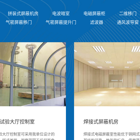
拼装式屏蔽机房
电波暗室
电磁屏蔽柜
二维移门
气密屏蔽移门
气密屏蔽提升门
滤波器
通风波导窗
试验大厅控制室
焊接式屏蔽机房
验大厅控制室可采用我单位设计的
焊接式电磁屏蔽室性能优于铜网式