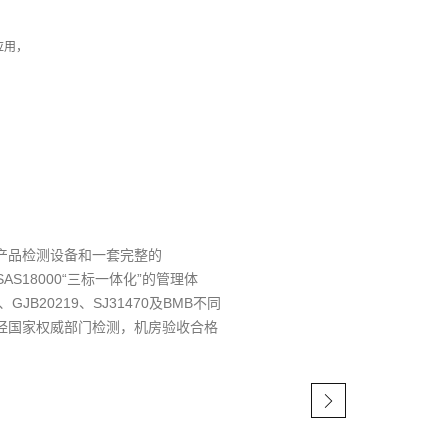
应用，
产品检测设备和一套完整的
OHSAS18000“三标一体化”的管理体
GJB20219、SJ31470及BMB不同
经国家权威部门检测，机房验收合格