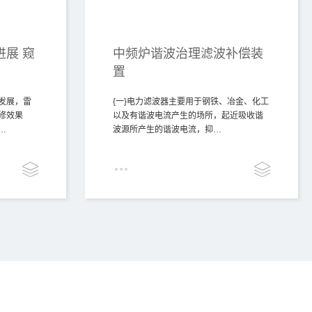
展 窥
中频炉谐波治理滤波补偿装
置
发展，雷
{一}电力滤波器主要用于钢铁、冶金、化工
修效果
以及有谐波电流产生的场所，起近吸收谐
…
波源所产生的谐波电流，抑…